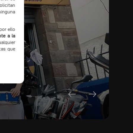
icitan
ninguna
or ello
te a la
alquier
tas que