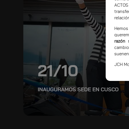
ACTOS
transf
relació
Hemos 
querem
razón 
cambio
suenen
JCH Mot
21/10
INAUGURAMOS SEDE EN CUSCO