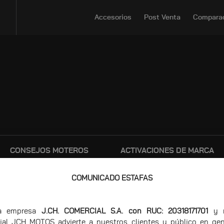
Accesorios
Post Venta
Compara
CONSEJOS MOTEROS
ACTIVACIONES DE MARCA
COMUNICADO ESTAFAS
ra empresa
J.CH. COMERCIAL S.A. con RUC: 20318171701
y n
ial JCH MOTOS advierte a nuestros clientes y público en gen