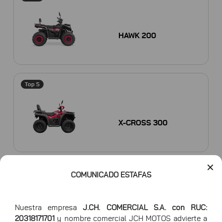
HAWK 200
Top 5
X-CROSS 300
✕
Top 5
COMUNICADO ESTAFAS
Nuestra empresa
J.CH. COMERCIAL S.A. con RUC:
JCH 300
20318171701
y nombre comercial JCH MOTOS advierte a