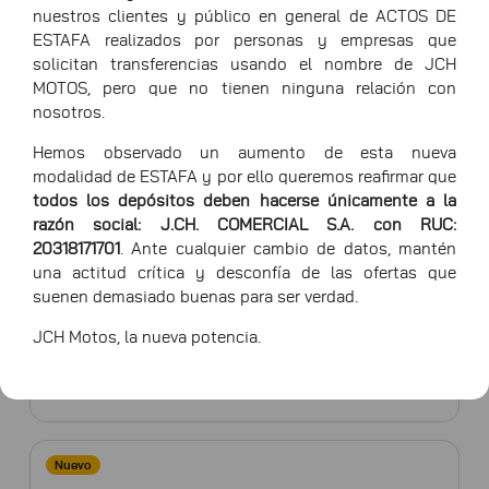
nuestros clientes y público en general de ACTOS DE
ESTAFA realizados por personas y empresas que
solicitan transferencias usando el nombre de JCH
Top 5
MOTOS, pero que no tienen ninguna relación con
nosotros.
Hemos observado un aumento de esta nueva
ATV 200
modalidad de ESTAFA y por ello queremos reafirmar que
todos los depósitos deben hacerse únicamente a la
razón social: J.CH. COMERCIAL S.A. con RUC:
20318171701
. Ante cualquier cambio de datos, mantén
una actitud crítica y desconfía de las ofertas que
Nuevo
suenen demasiado buenas para ser verdad.
JCH Motos, la nueva potencia.
MAMBA 250
Nuevo