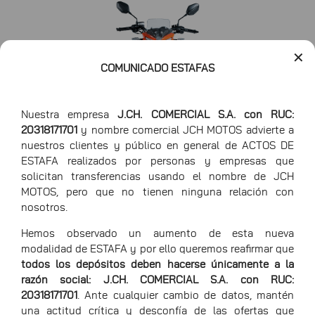
✕
COMUNICADO ESTAFAS
Nuestra empresa
J.CH. COMERCIAL S.A. con RUC:
20318171701
y nombre comercial JCH MOTOS advierte a
nuestros clientes y público en general de ACTOS DE
ESTAFA realizados por personas y empresas que
solicitan transferencias usando el nombre de JCH
Largo
205 cm
MOTOS, pero que no tienen ninguna relación con
Ancho
80 cm
nosotros.
Hemos observado un aumento de esta nueva
Alto
110 cm
modalidad de ESTAFA y por ello queremos reafirmar que
todos los depósitos deben hacerse únicamente a la
razón social: J.CH. COMERCIAL S.A. con RUC:
20318171701
. Ante cualquier cambio de datos, mantén
una actitud crítica y desconfía de las ofertas que