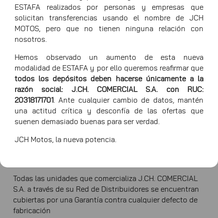
ESTAFA realizados por personas y empresas que
solicitan transferencias usando el nombre de JCH
MOTOS, pero que no tienen ninguna relación con
nosotros.
Hemos observado un aumento de esta nueva
modalidad de ESTAFA y por ello queremos reafirmar que
todos los depósitos deben hacerse únicamente a la
razón social: J.CH. COMERCIAL S.A. con RUC:
20318171701
. Ante cualquier cambio de datos, mantén
una actitud crítica y desconfía de las ofertas que
1/1
suenen demasiado buenas para ser verdad.
JCH Motos, la nueva potencia.
Solicitar información
Todas las unidades que comercializa J.CH. COMERCIAL
S.A. a través de su Red de Distribuidores se encuentran
cubiertas por una Garantía contra cualquier defecto de
fabricación