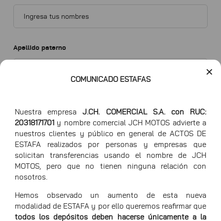
Apellido paterno
✕
COMUNICADO ESTAFAS
Apellido materno
Nuestra empresa
J.CH. COMERCIAL S.A. con RUC:
20318171701
y nombre comercial JCH MOTOS advierte a
nuestros clientes y público en general de ACTOS DE
ESTAFA realizados por personas y empresas que
solicitan transferencias usando el nombre de JCH
Domicilio
MOTOS, pero que no tienen ninguna relación con
nosotros.
Hemos observado un aumento de esta nueva
modalidad de ESTAFA y por ello queremos reafirmar que
Departamento
todos los depósitos deben hacerse únicamente a la