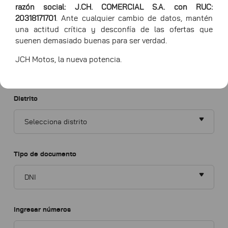
razón social: J.CH. COMERCIAL S.A. con RUC:
20318171701
. Ante cualquier cambio de datos, mantén
una actitud crítica y desconfía de las ofertas que
suenen demasiado buenas para ser verdad.
Provincia
JCH Motos, la nueva potencia.
Distrito
Tipo de documento
Ingresar números