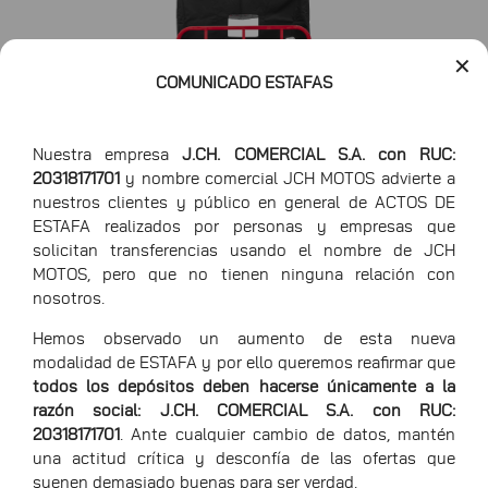
✕
COMUNICADO ESTAFAS
Nuestra empresa
J.CH. COMERCIAL S.A. con RUC:
20318171701
y nombre comercial JCH MOTOS advierte a
nuestros clientes y público en general de ACTOS DE
ESTAFA realizados por personas y empresas que
Largo
395 cm
solicitan transferencias usando el nombre de JCH
MOTOS, pero que no tienen ninguna relación con
Ancho
140 cm
nosotros.
Hemos observado un aumento de esta nueva
Alto
158 cm
modalidad de ESTAFA y por ello queremos reafirmar que
todos los depósitos deben hacerse únicamente a la
razón social: J.CH. COMERCIAL S.A. con RUC:
20318171701
. Ante cualquier cambio de datos, mantén
una actitud crítica y desconfía de las ofertas que
suenen demasiado buenas para ser verdad.