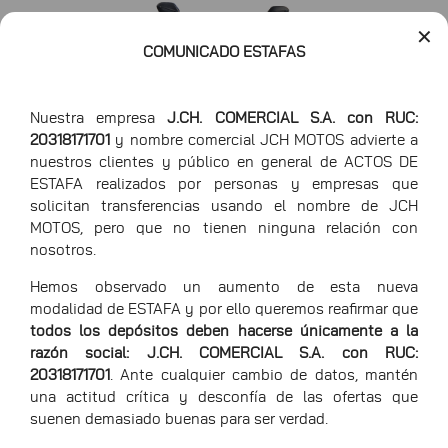
✕
COMUNICADO ESTAFAS
Nuestra empresa
J.CH. COMERCIAL S.A. con RUC:
20318171701
y nombre comercial JCH MOTOS advierte a
nuestros clientes y público en general de ACTOS DE
ESTAFA realizados por personas y empresas que
solicitan transferencias usando el nombre de JCH
MOTOS, pero que no tienen ninguna relación con
Largo
203 CM
nosotros.
Hemos observado un aumento de esta nueva
Ancho
76 CM
modalidad de ESTAFA y por ello queremos reafirmar que
Alto
126 CM
todos los depósitos deben hacerse únicamente a la
razón social: J.CH. COMERCIAL S.A. con RUC:
20318171701
. Ante cualquier cambio de datos, mantén
una actitud crítica y desconfía de las ofertas que
suenen demasiado buenas para ser verdad.