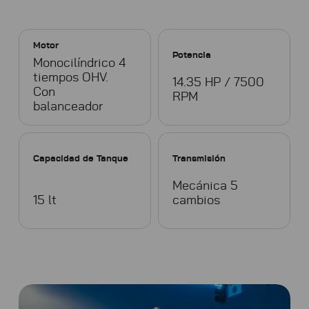
Motor
Potencia
Monocilíndrico 4
tiempos OHV.
14.35 HP / 7500
Con
RPM
balanceador
Capacidad de Tanque
Transmisión
Mecánica 5
15 lt
cambios