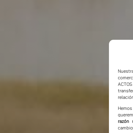
Nuest
comerc
ACTOS
transf
relació
Hemos 
querem
razón 
cambio