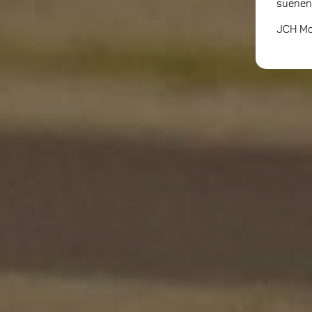
suenen
JCH Mot