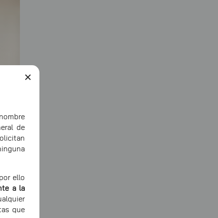
✕
ombre
eral de
icitan
ninguna
or ello
te a la
alquier
tas que