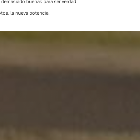
 demasiado buenas para ser verdad.
os, la nueva potencia.