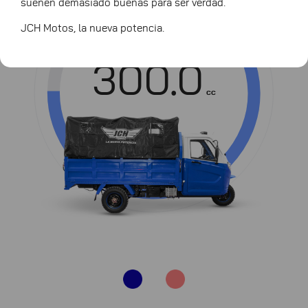
suenen demasiado buenas para ser verdad.
JCH Motos, la nueva potencia.
Cilindrada
300.0
cc