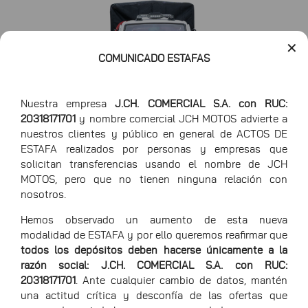
✕
COMUNICADO ESTAFAS
Nuestra empresa
J.CH. COMERCIAL S.A. con RUC:
20318171701
y nombre comercial JCH MOTOS advierte a
nuestros clientes y público en general de ACTOS DE
ESTAFA realizados por personas y empresas que
solicitan transferencias usando el nombre de JCH
Largo
420 cm
MOTOS, pero que no tienen ninguna relación con
nosotros.
Ancho
155 cm
Hemos observado un aumento de esta nueva
Alto
185 cm
modalidad de ESTAFA y por ello queremos reafirmar que
todos los depósitos deben hacerse únicamente a la
razón social: J.CH. COMERCIAL S.A. con RUC:
20318171701
. Ante cualquier cambio de datos, mantén
una actitud crítica y desconfía de las ofertas que