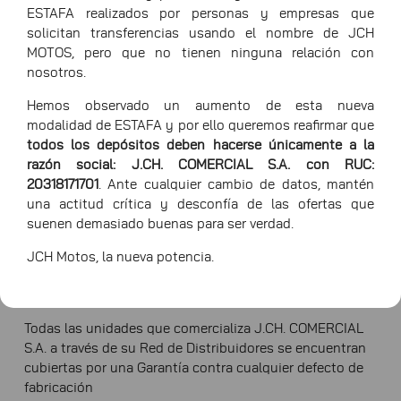
ESTAFA realizados por personas y empresas que
solicitan transferencias usando el nombre de JCH
MOTOS, pero que no tienen ninguna relación con
nosotros.
Hemos observado un aumento de esta nueva
modalidad de ESTAFA y por ello queremos reafirmar que
todos los depósitos deben hacerse únicamente a la
razón social: J.CH. COMERCIAL S.A. con RUC:
20318171701
. Ante cualquier cambio de datos, mantén
una actitud crítica y desconfía de las ofertas que
1/1
suenen demasiado buenas para ser verdad.
JCH Motos, la nueva potencia.
Solicitar información
Todas las unidades que comercializa J.CH. COMERCIAL
S.A. a través de su Red de Distribuidores se encuentran
cubiertas por una Garantía contra cualquier defecto de
fabricación