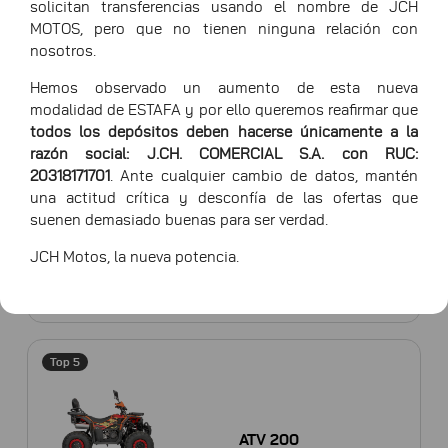
solicitan transferencias usando el nombre de JCH
Top 5
MOTOS, pero que no tienen ninguna relación con
nosotros.
HAWK 200
Hemos observado un aumento de esta nueva
modalidad de ESTAFA y por ello queremos reafirmar que
todos los depósitos deben hacerse únicamente a la
razón social: J.CH. COMERCIAL S.A. con RUC:
20318171701
. Ante cualquier cambio de datos, mantén
Top 5
una actitud crítica y desconfía de las ofertas que
suenen demasiado buenas para ser verdad.
JCH Motos, la nueva potencia.
X-CROSS 300
Top 5
ATV 200