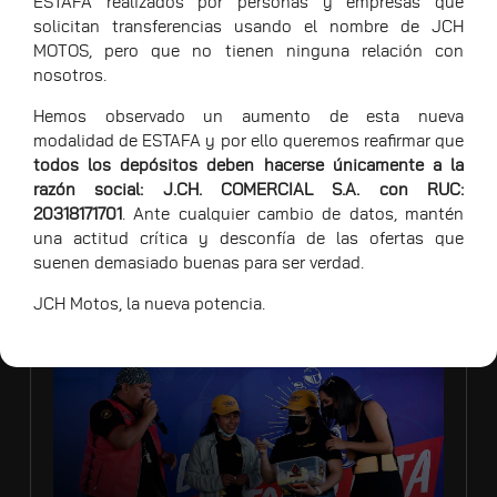
ESTAFA realizados por personas y empresas que
solicitan transferencias usando el nombre de JCH
MOTOS, pero que no tienen ninguna relación con
nosotros.
Hemos observado un aumento de esta nueva
modalidad de ESTAFA y por ello queremos reafirmar que
todos los depósitos deben hacerse únicamente a la
razón social: J.CH. COMERCIAL S.A. con RUC:
20318171701
. Ante cualquier cambio de datos, mantén
una actitud crítica y desconfía de las ofertas que
05/12
ACTIVACIONES DE MARCA
suenen demasiado buenas para ser verdad.
JCH MOTOS PRESENTE EN EL DÍA DEL
JCH Motos, la nueva potencia.
MOTOCICLISTA