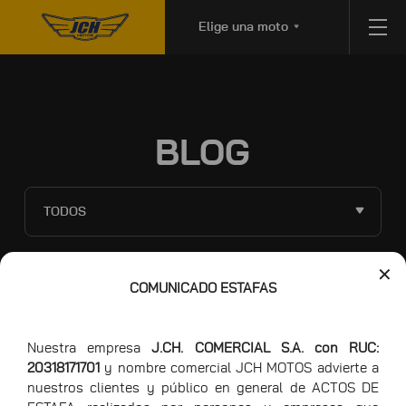
Elige una moto
BLOG
TODOS
✕
COMUNICADO ESTAFAS
26/05
CONSEJOS MOTEROS
CONSEJOS PARA EL MOTOCICLISTA EN
Nuestra empresa
J.CH. COMERCIAL S.A. con RUC:
CARRETERA
20318171701
y nombre comercial JCH MOTOS advierte a
nuestros clientes y público en general de ACTOS DE