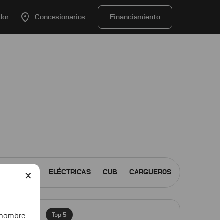
dor
Concesionarios
Financiamiento
ATRIMOTOS
ELÉCTRICAS
CUB
CARGUEROS
✕
Top 5
ombre