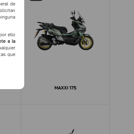
eral de
icitan
ninguna
or ello
te a la
alquier
tas que
MAXXI 175