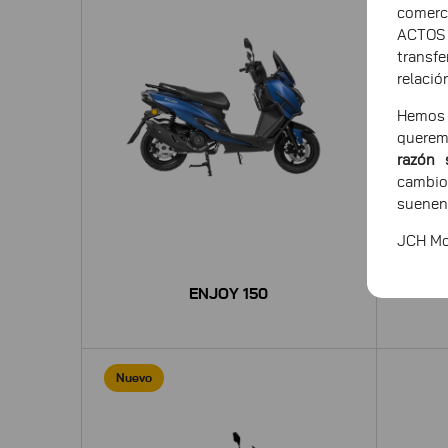
comerc
ACTOS
transf
relació
Hemos 
querem
razón 
cambio
suenen
JCH Mot
ENJOY 150
Nuevo