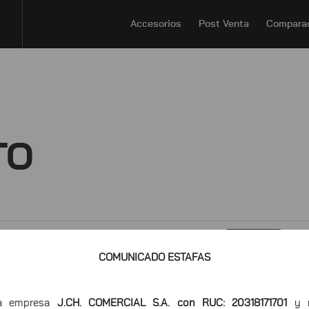
Accesorios
Post Venta
Compara
TO
ENO
ADVENTURE
URBANA
UTILITARIA
SCOOTER
CU
COMUNICADO ESTAFAS
ra empresa
J.CH. COMERCIAL S.A. con RUC: 20318171701
y n