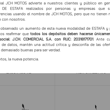
ial JCH MOTOS advierte a nuestros clientes y público en gen
 DE ESTAFA realizados por personas y empresas que sol
erencias usando el nombre de JCH MOTOS, pero que no tienen 
n con nosotros.
observado un aumento de esta nueva modalidad de ESTAFA y p
os reafirmar que
todos los depósitos deben hacerse únicamen
social: J.CH. COMERCIAL S.A. con RUC: 20318171701
. Ante cu
 de datos, mantén una actitud crítica y desconfía de las ofer
 demasiado buenas para ser verdad.
os, la nueva potencia.
ENJOY 150 V2
NEW STREET 175