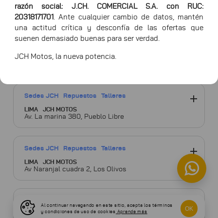
razón social: J.CH. COMERCIAL S.A. con RUC:
20318171701
. Ante cualquier cambio de datos, mantén
una actitud crítica y desconfía de las ofertas que
suenen demasiado buenas para ser verdad.
Sedes JCH
Repuestos
Talleres
JCH Motos, la nueva potencia.
LIMA
JCH MOTOS
Av. Nicolás Arriola N° 2265 - La Victoria
Sedes JCH
Repuestos
Talleres
LIMA
JCH MOTOS
Av. La marina 380, Pueblo Libre
Sedes JCH
Repuestos
Talleres
LIMA
JCH MOTOS
Av Naranjal cuadra 2, Los Olivos
Distribuidores
Repuestos
Talleres
Al continuar navegando en este sitio, acepta los términos
OK
y condiciones de uso de cookies
Aprende más
LIMA
SEFER MOTOR S.A.C.