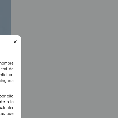
✕
ombre
eral de
icitan
ninguna
or ello
te a la
alquier
tas que