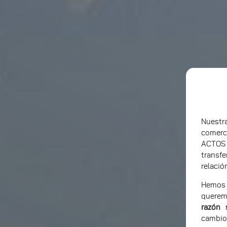
Nuest
comerc
ACTOS
transf
relació
Hemos 
querem
razón 
cambio