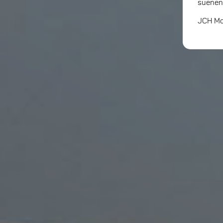
suenen
JCH Mot