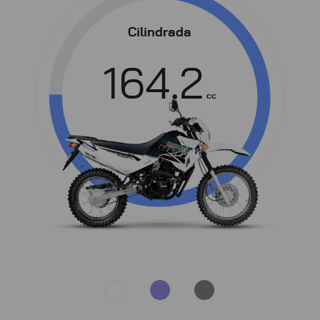
Cilindrada
164.2
cc