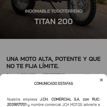
INDOMABLE TODOTERRENO
TITAN 200
UNA MOTO ALTA, POTENTE Y QUE
NO TE FIJA LÍMITE.
Conoce la TITAN 200, una TODOTERRENO con un respetable aro de
19 pulgadas en la parte delantera, 17 en la posterior, cualidades que
✕
junto a sus llantas todo terreno la perfilan como una moto sin
COMUNICADO ESTAFAS
límites, aventúrate donde desees sin obstáculo alguno, es una
súper moto cómoda y segura para tus rutas dentro y fuera de la
ciudad.
Nuestra empresa
J.CH. COMERCIAL S.A. con RUC:
20318171701
y nombre comercial JCH MOTOS advierte a