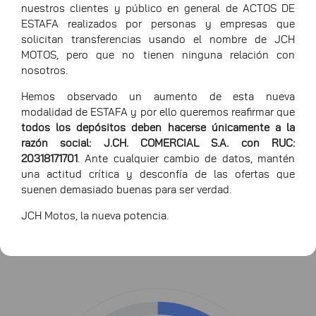
nuestros clientes y público en general de ACTOS DE
ESTAFA realizados por personas y empresas que
solicitan transferencias usando el nombre de JCH
MOTOS, pero que no tienen ninguna relación con
nosotros.
Hemos observado un aumento de esta nueva
modalidad de ESTAFA y por ello queremos reafirmar que
todos los depósitos deben hacerse únicamente a la
razón social: J.CH. COMERCIAL S.A. con RUC:
20318171701
. Ante cualquier cambio de datos, mantén
una actitud crítica y desconfía de las ofertas que
Largo
198cm
suenen demasiado buenas para ser verdad.
Ancho
78.5cm
JCH Motos, la nueva potencia.
Alto
142cm